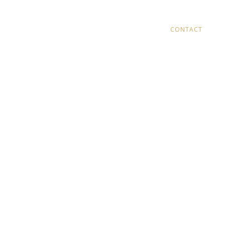
IMATIQUE
NOS RÉALISATIONS
PRESSE
CONTACT