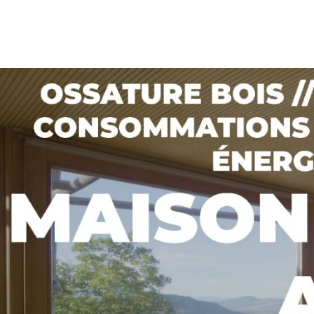
http://jourdan-creation.com/architecte-bio/Maison_Bioclimatique_Ga