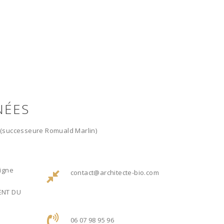
NÉES
e (successeure Romuald Marlin)
Ligne
contact@architecte-bio.com
ENT DU
06 07 98 95 96