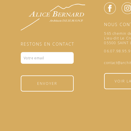
NOUS CON
565 chemin de
Lieu-dit Le Cr
05500 SAINT
RESTONS EN CONTACT
06.07.98.95.
Formulaire
footer
contact@archi
VOIR L
ENVOYER