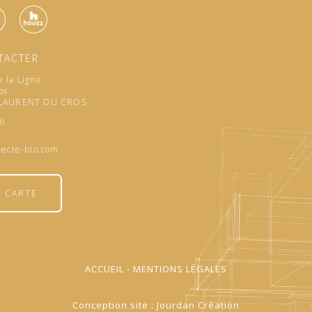
TACTER
 la Ligne
os
 LAURENT DU CROS
96
tecte-bio.com
A CARTE
ACCUEIL
-
MENTIONS LÉGALES
Conception site :
Jourdan Création