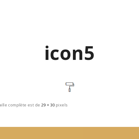
QUI SOMMES-NOUS ?
NOS MISSIONS
L’ARCHITECTURE BIOCL
icon5
aille complète est de
29 × 30
pixels