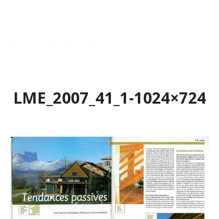
Menu principal
LME_2007_41_1-1024×724