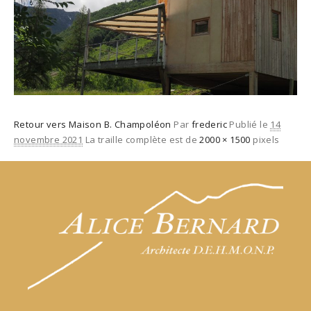
Retour vers Maison B. Champoléon
Par
frederic
Publié le
14
novembre 2021
La traille complète est de
2000 × 1500
pixels