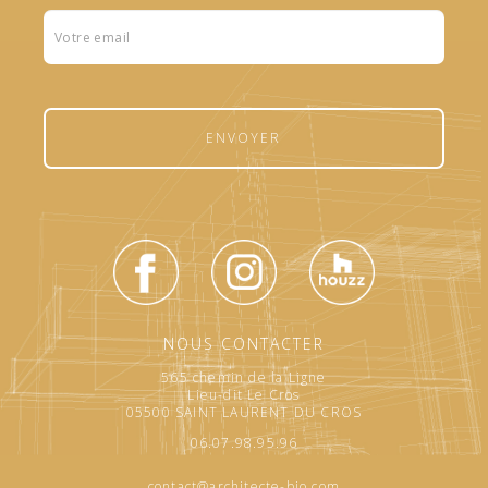
Formulaire
footer
ENVOYER
NOUS CONTACTER
565 chemin de la Ligne
Lieu-dit Le Cros
05500 SAINT LAURENT DU CROS
06.07.98.95.96
contact@architecte-bio.com