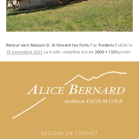
Retour vers Maison D. St Vincent les Forts
Par
frederic
Publié le
15 novembre 2021
La traille complète est de
2000 × 1330
pixels
RESTONS EN CONTACT