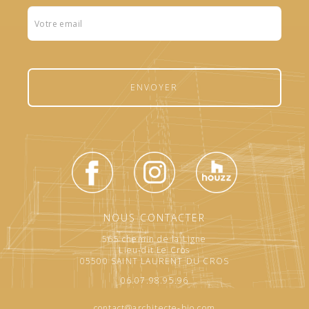
Formulaire
footer
ENVOYER
NOUS CONTACTER
565 chemin de la Ligne
Lieu-dit Le Cros
05500 SAINT LAURENT DU CROS
06.07.98.95.96
contact@architecte-bio.com