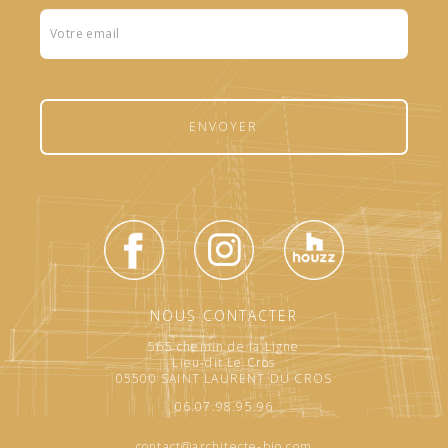
Formulaire
footer
ENVOYER
NOUS CONTACTER
565 chemin de la Ligne
Lieu-dit Le Cros
05500 SAINT LAURENT DU CROS
06.07.98.95.96
contact@architecte-bio.com