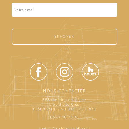
Formulaire
footer
ENVOYER
NOUS CONTACTER
565 chemin de la Ligne
Lieu-dit Le Cros
05500 SAINT LAURENT DU CROS
06.07.98.95.96
contact@architecte-bio.com