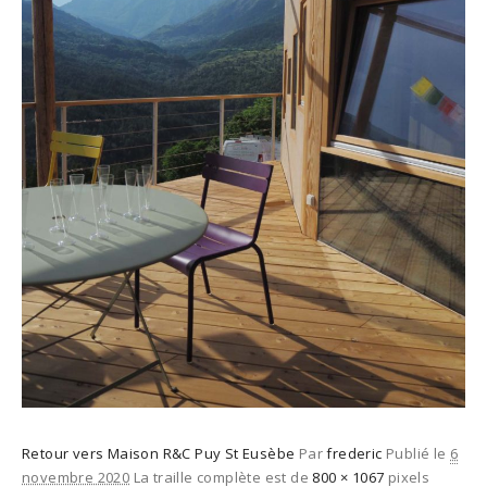
Retour vers Maison R&C Puy St Eusèbe
Par
frederic
Publié le
6
novembre 2020
La traille complète est de
800 × 1067
pixels