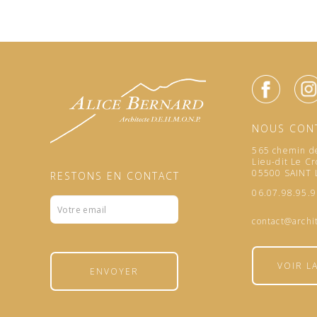
NOUS CON
565 chemin de
Lieu-dit Le Cr
05500 SAINT
RESTONS EN CONTACT
06.07.98.95.
Formulaire
footer
contact@archi
VOIR L
ENVOYER