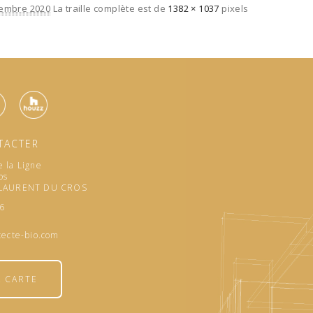
embre 2020
La traille complète est de
1382 × 1037
pixels
TACTER
 la Ligne
os
 LAURENT DU CROS
96
tecte-bio.com
A CARTE