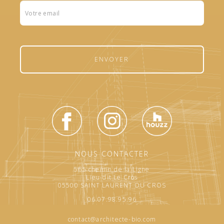
Formulaire
footer
ENVOYER
NOUS CONTACTER
565 chemin de la Ligne
Lieu-dit Le Cros
05500 SAINT LAURENT DU CROS
06.07.98.95.96
contact@architecte-bio.com