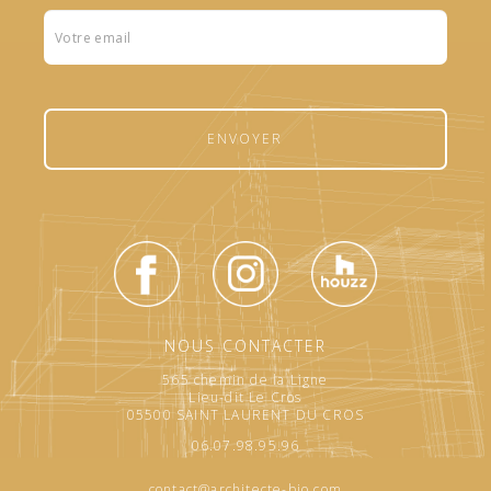
Formulaire
footer
ENVOYER
NOUS CONTACTER
565 chemin de la Ligne
Lieu-dit Le Cros
05500 SAINT LAURENT DU CROS
06.07.98.95.96
contact@architecte-bio.com