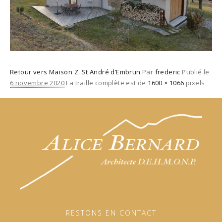
Retour vers Maison Z. St André d’Embrun
Par
frederic
Publié le
6 novembre 2020
La traille complète est de
1600 × 1066
pixels
RESTONS EN CONTACT